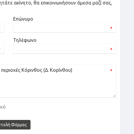
ητάτε ακίνητο, θα επικοινωνήσουν άμεσα μαζί σας,
Επώνυμο
*
*
Τηλέφωνο
*
*
*
ικό
στολή Φόρμας