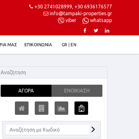
+30 2741028999
,
+30 6936176577
info@tampaki-properties.gr
viber
whatsapp
ΙΡΙΑ ΜΑΣ
ΕΠΙΚΟΙΝΩΝΙΑ
GR
|
EN
Αναζήτηση
ΑΓΟΡΆ
ΕΝΟΙΚΊΑΣΗ